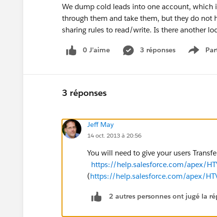
We dump cold leads into one account, which is
through them and take them, but they do not h
sharing rules to read/write. Is there another 
0 J’aime
3 réponses
Par
Show 
3 réponses
Jeff May
14 oct. 2013 à 20:56
You will need to give your users Transf
https://help.salesforce.com/apex/
(
https://help.salesforce.com/apex/H
2 autres personnes ont jugé la ré