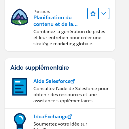
conception d’e-mails et la création
de rapports.
Parcours
Planification du
contenu et de la
stratégie marketing
Combinez la génération de pistes
avec
et leur entretien pour créer une
Marketing Cloud
stratégie marketing globale.
Account Engagemen
t
Aide supplémentaire
Aide Salesforce
Consultez l’aide de Salesforce pour
obtenir des ressources et une
assistance supplémentaires.
IdeaExchange
Soumettez votre idée sur