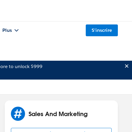
Plus
S'inscrire
ore to unlock $999
Sales And Marketing