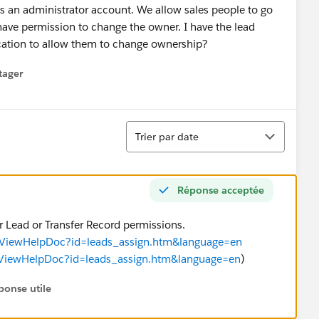
 an administrator account. We allow sales people to go
ave permission to change the owner. I have the lead
location to allow them to change ownership?
tager
menu
Tri
Trier par date
Réponse acceptée
er Lead or Transfer Record permissions.
HTViewHelpDoc?id=leads_assign.htm&language=en
TViewHelpDoc?id=leads_assign.htm&language=en
)
ponse utile