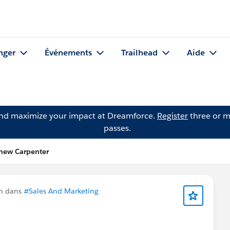
nger
Événements
Trailhead
Aide
and maximize your impact at Dreamforce.
Register
three or m
passes.
hew Carpenter
on dans
#Sales And Marketing