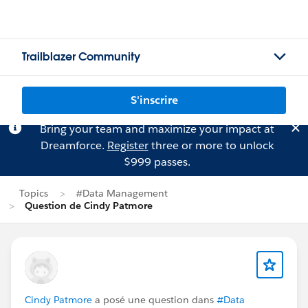
Trailblazer Community
S'inscrire
Bring your team and maximize your impact at
Dreamforce.
Register
three or more to unlock
$999 passes.
Topics
#Data Management
Question de Cindy Patmore
Cindy Patmore
a posé une question dans
#Data