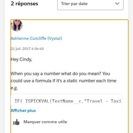
2 réponses
Trier par date
Adrienne Cutcliffe (Vystal)
21 juil. 2017 à 04:43
Hey Cindy,
When you say a number what do you mean? You
could use a formula if it's a static number each time
e.g.
IF( ISPICKVAL(TextName__c,"Travel - Taxi"), 
Afficher plus
Marquer comme utile