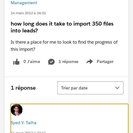
Management
14 mars 2012 à 16:31
how long does it take to import 350 files
into leads?
Is there a place for me to look to find the progress of
this import?
0 J’aime
1 réponse
Partager
Show menu
Tri
1 réponse
Trier par date
Syed Y. Talha
14 mars 2012 à 22:11