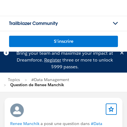
Trailblazer Community
S'inscrire
Bring your team and maximize your impact at
Dreamforce.
Register
three or more to unlock
$999 passes.
Topics
#Data Management
Question de Renee Manchik
Renee Manchik
a posé une question dans
#Data