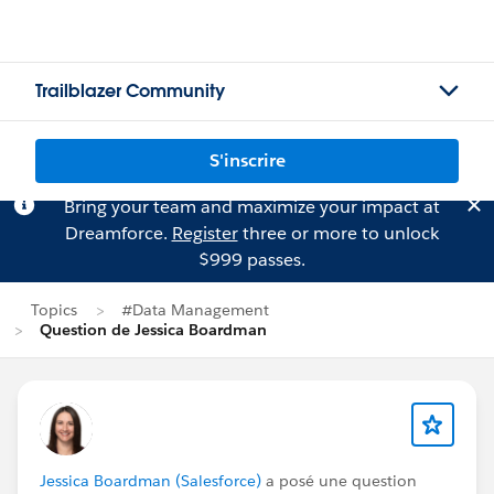
Trailblazer Community
S'inscrire
Bring your team and maximize your impact at
Dreamforce.
Register
three or more to unlock
$999 passes.
Topics
#Data Management
Question de Jessica Boardman
Jessica Boardman (Salesforce)
a posé une question