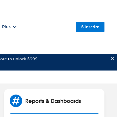
Plus
S'inscrire
ore to unlock $999
Reports & Dashboards