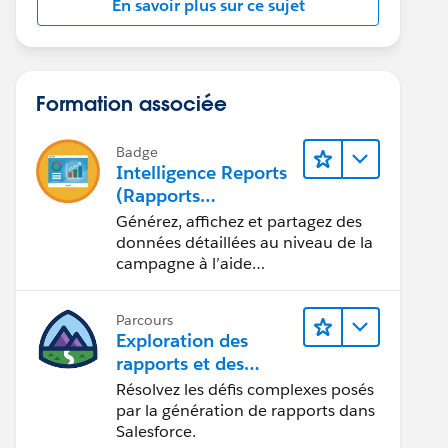
En savoir plus sur ce sujet
Formation associée
Badge
Intelligence Reports
(Rapports
Intelligence) pour
Générez, affichez et partagez des
Engagement
données détaillées au niveau de la
campagne à l’aide
d’Intelligence Reports (Rapports
Intelligence).
Parcours
Exploration des
rapports et des
tableaux de bord
Résolvez les défis complexes posés
Lightning Experience
par la génération de rapports dans
Salesforce.