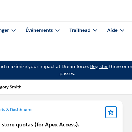
nger
Événements
Trailhead
Aide
and maximize your impact at Dreamforce.
Register
three or m
passes.
egory Smith
rts & Dashboards
 store quotas (for Apex Access).