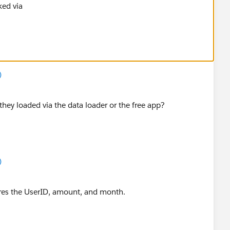
ked via
)
ey loaded via the data loader or the free app?
)
ores the UserID, amount, and month.