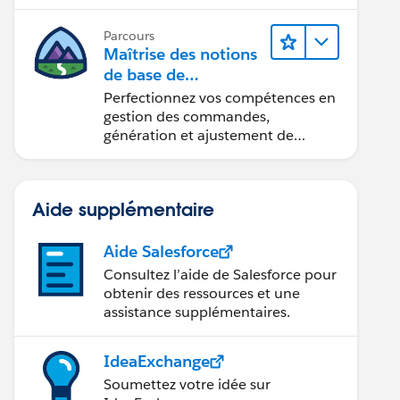
Parcours
Maîtrise des notions
de base de
l’administration de
Perfectionnez vos compétences en
Salesforce Billing
gestion des commandes,
génération et ajustement de
factures, recouvrement des
paiements et production de
rapports financiers.
Aide supplémentaire
Aide Salesforce
Consultez l’aide de Salesforce pour
obtenir des ressources et une
assistance supplémentaires.
IdeaExchange
Soumettez votre idée sur