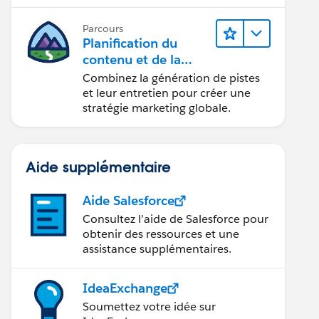
conception d’e-mails et la création
de rapports.
Parcours
Planification du
contenu et de la
stratégie marketing
Combinez la génération de pistes
avec
et leur entretien pour créer une
Marketing Cloud
stratégie marketing globale.
Account Engagemen
t
Aide supplémentaire
Aide Salesforce
Consultez l’aide de Salesforce pour
obtenir des ressources et une
assistance supplémentaires.
IdeaExchange
Soumettez votre idée sur