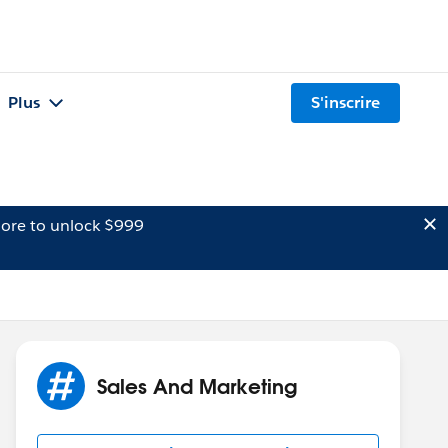
Plus
S'inscrire
ore to unlock $999
Sales And Marketing