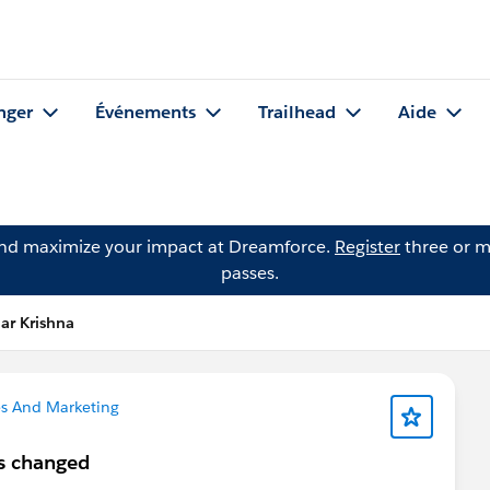
nger
Événements
Trailhead
Aide
and maximize your impact at Dreamforce.
Register
three or m
passes.
ar Krishna
s And Marketing
is changed