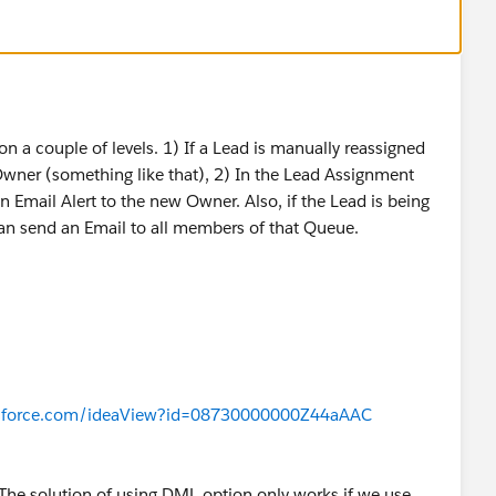
n a couple of levels. 1) If a Lead is manually reassigned
 Owner (something like that), 2) In the Lead Assignment
an Email Alert to the new Owner. Also, if the Lead is being
an send an Email to all members of that Queue.
lesforce.com/ideaView?id=08730000000Z44aAAC
"The solution of using DML option only works if we use