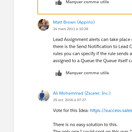
Marquer comme utile
Matt Brown (Appirio)
24 mars 2011 à 10:28
Lead Assignment alerts can take place o
there is the Send Notification to Lead
rules you can specify if the rule sends 
assigned to a Queue the Queue itself c
Marquer comme utile
Ali Mohammad (Zscaler, Inc.)
25 oct. 2016 à 07:27
Vote for this Idea:
https://success.sa
There is no easy solution to this.
The only one I could spot on this was 