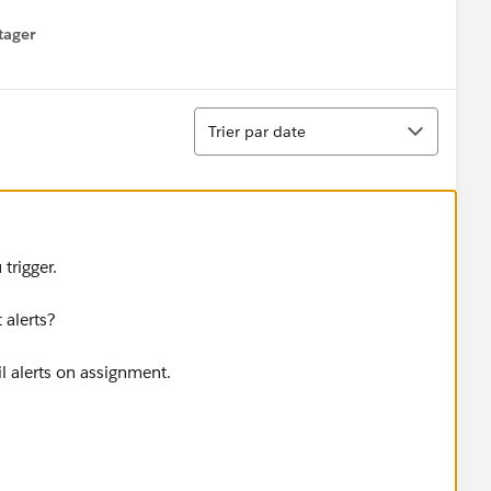
tager
menu
Tri
Trier par date
trigger.
 alerts?
l alerts on assignment.