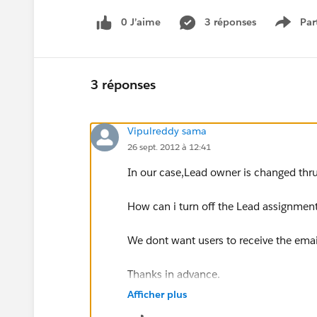
0 J’aime
3 réponses
Par
Show 
3 réponses
Vipulreddy sama
26 sept. 2012 à 12:41
In our case,Lead owner is changed thru 
How can i turn off the Lead assignment
We dont want users to receive the emai
Thanks in advance.
Afficher plus