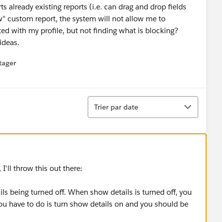
ts already existing reports (i.e. can drag and drop fields
ew" custom report, the system will not allow me to
d with my profile, but not finding what is blocking?
ideas.
tager
menu
Tri
Trier par date
I'll throw this out there:
ls being turned off. When show details is turned off, you
 you have to do is turn show details on and you should be