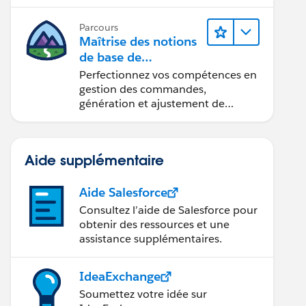
Parcours
Maîtrise des notions
de base de
l’administration de
Perfectionnez vos compétences en
Salesforce Billing
gestion des commandes,
génération et ajustement de
factures, recouvrement des
paiements et production de
rapports financiers.
Aide supplémentaire
Aide Salesforce
Consultez l’aide de Salesforce pour
obtenir des ressources et une
assistance supplémentaires.
IdeaExchange
Soumettez votre idée sur