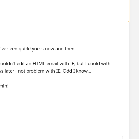
. I've seen quirkkyness now and then.
couldn't edit an HTML email with IE, but I could with
s later - not problem with IE. Odd I know...
dmin!
/