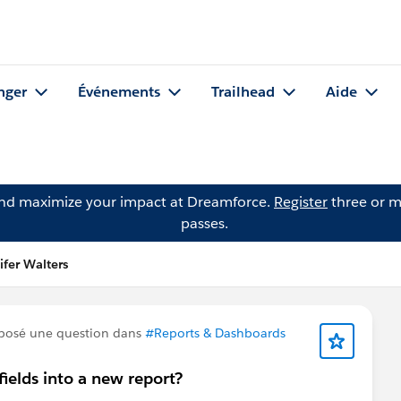
nger
Événements
Trailhead
Aide
and maximize your impact at Dreamforce.
Register
three or m
passes.
ifer Walters
posé une question dans
#Reports & Dashboards
ields into a new report?