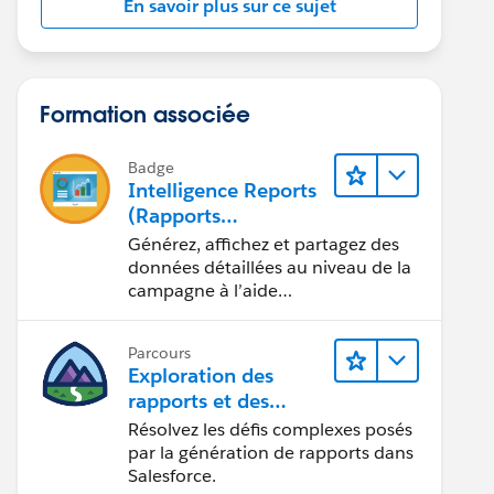
En savoir plus sur ce sujet
Formation associée
Badge
Intelligence Reports
(Rapports
Intelligence) pour
Générez, affichez et partagez des
Engagement
données détaillées au niveau de la
campagne à l’aide
d’Intelligence Reports (Rapports
Intelligence).
Parcours
Exploration des
rapports et des
tableaux de bord
Résolvez les défis complexes posés
Lightning Experience
par la génération de rapports dans
Salesforce.