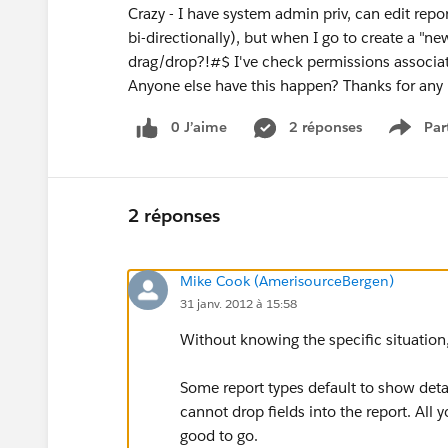
Crazy - I have system admin priv, can edit repor
bi-directionally), but when I go to create a "n
drag/drop?!#$ I've check permissions associate
Anyone else have this happen? Thanks for any 
0 J’aime
2 réponses
Par
Show 
2 réponses
Mike Cook (AmerisourceBergen)
31 janv. 2012 à 15:58
Without knowing the specific situation, 
Some report types default to show detai
cannot drop fields into the report. All
good to go.