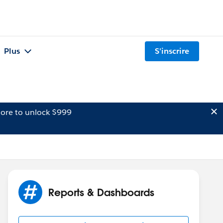
Plus
S'inscrire
ore to unlock $999
Reports & Dashboards