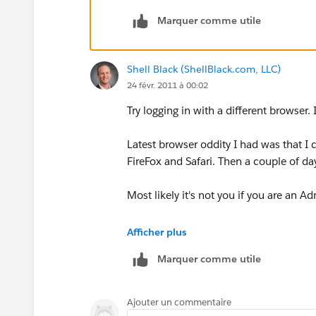
Marquer comme utile
Shell Black (ShellBlack.com, LLC)
24 févr. 2011 à 00:02
Try logging in with a different browser
Latest browser oddity I had was that I 
FireFox and Safari. Then a couple of day
Most likely it's not you if you are an A
Hope that helps!
Afficher plus
Marquer comme utile
http://www.shellblack.com/salesforce
Ajouter un commentaire