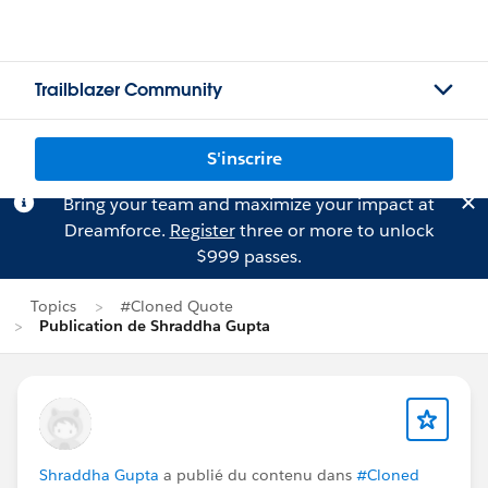
Trailblazer Community
S'inscrire
Bring your team and maximize your impact at
Dreamforce.
Register
three or more to unlock
$999 passes.
Topics
#Cloned Quote
Publication de Shraddha Gupta
Shraddha Gupta
a publié du contenu dans
#Cloned