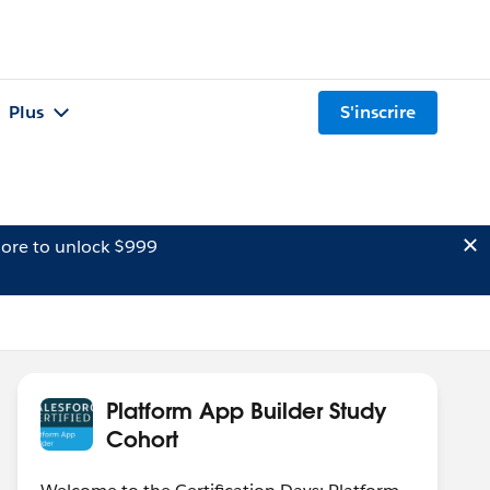
Plus
S'inscrire
ore to unlock $999
Platform App Builder Study
Cohort