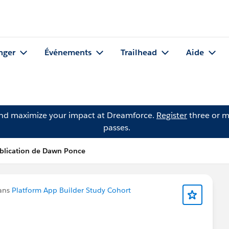
nger
Événements
Trailhead
Aide
and maximize your impact at Dreamforce.
Register
three or m
passes.
blication de Dawn Ponce
dans
Platform App Builder Study Cohort