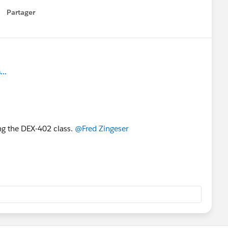
Partager
how menu
..
ng the DEX-402 class.
@Fred Zingeser