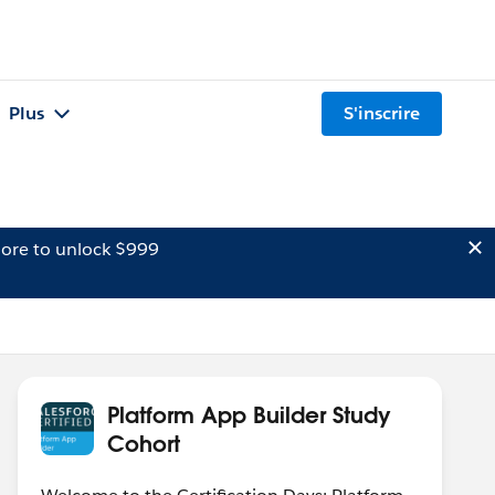
Plus
S'inscrire
ore to unlock $999
Platform App Builder Study
Cohort