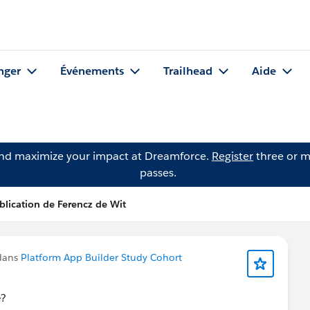
nger
Événements
Trailhead
Aide
and maximize your impact at Dreamforce.
Register
three or m
passes.
blication de Ferencz de Wit
dans
Platform App Builder Study Cohort
e?