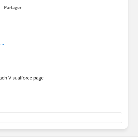
Partager
how menu
..
 each Visualforce page