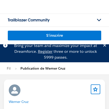
Trailblazer Community
S'inscrire
Bring your team and maximize your impact at
Dreamforce.
Register
three or more to unlock
$999 passes.
Fil
Publication de Werner Cruz
Werner Cruz