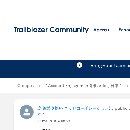
Trailblazer Community
Aperçu
Écha
Bring your team 
Groupes
* Account Engagement(旧Pardot) 日本 *
遼 荒武 ((株)ベネッセコーポレーション)
a publié 
本 *
23 mai 2018 à 08:58