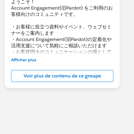
ようこそ！
Account Engagement(旧Pardot) をご利用のお
客様向けのコミュニティです。
・お客様に役立つ資料やイベント、ウェブセミ
ナーをご案内します
・Account Engagement(旧Pardot)の定着化や
活用支援について気軽にご相談いただけます
・お客様同士のコミュニケーションの場として
活用いただけます
Afficher plus
Account Engagement(旧Pardot)に関する総合
Voir plus de contenu de ce groupe
コミュニティとしてお役立てください！
https://www.salesforce.com/jp/products/par
dot/overview
***********************
このグループは株式会社セールスフォース・ジ
ャパンの社員によって管理、運営されていま
す。
「Trailblazer Community オンライン行動規