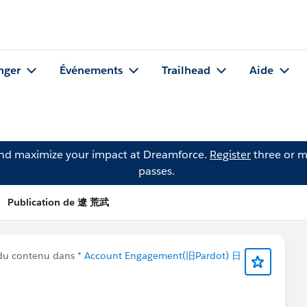
nger
Événements
Trailhead
Aide
and maximize your impact at Dreamforce.
Register
three or m
passes.
Publication de 遼 荒武
du contenu dans
* Account Engagement(旧Pardot) 日