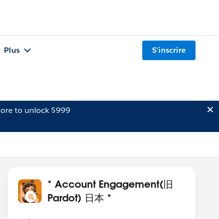
Plus
S'inscrire
ore to unlock $999
* Account Engagement(旧
Pardot) 日本 *