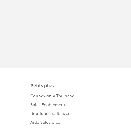
https://trailhead.salesforce.com/ja/trailblaze
rcommunity/code-of-conduct
このグループ内での発言はForward Looking
http://investor.salesforce.com/about-
us/investor/forward-looking-
statements/default.aspx
また本プログラムの利用規約も併せてご覧くだ
https://www.salesforce.com/jp/company/pr
ogram-agreement
※こちらでの回答はあくまで社員もしくは有識
者の「アドバイス」となります。正式な回答が
必要な場合はケース起票をお願いします。