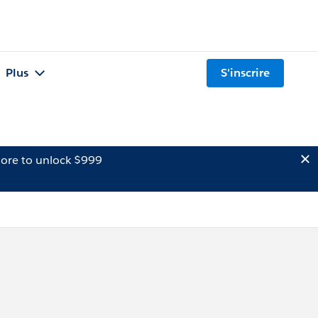
Plus
S'inscrire
ore to unlock $999