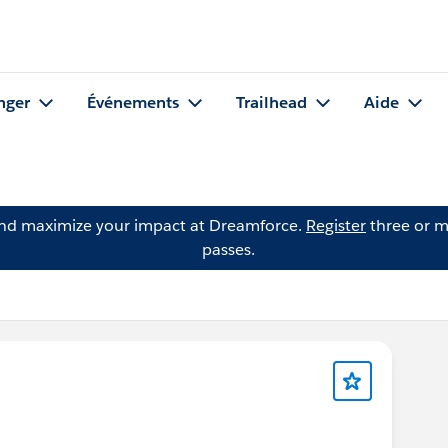
nger
Événements
Trailhead
Aide
and maximize your impact at Dreamforce.
Register
three or m
passes.