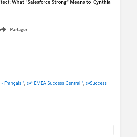
itect: What "Salesforce Strong" Means to Cynthia
Partager
Show menu
- Français *
,
@* EMEA Success Central *
,
@Success