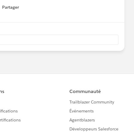
Partager
how menu