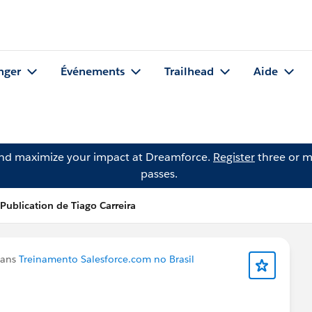
nger
Événements
Trailhead
Aide
and maximize your impact at Dreamforce.
Register
three or m
passes.
Publication de Tiago Carreira
dans
Treinamento Salesforce.com no Brasil