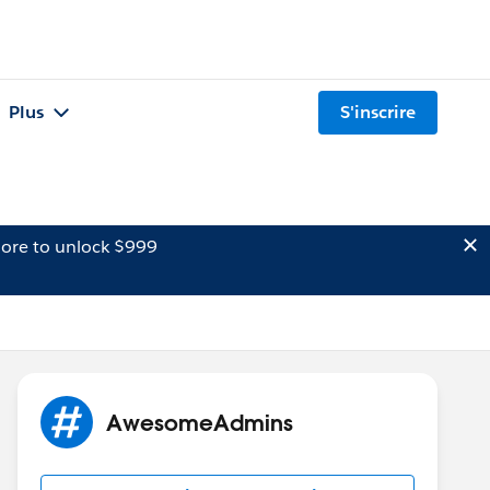
Plus
S'inscrire
ore to unlock $999
AwesomeAdmins