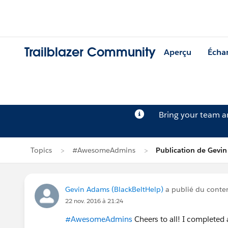
Trailblazer Community
Aperçu
Écha
Bring your team 
Topics
#AwesomeAdmins
Publication de Gevi
Gevin Adams (BlackBeltHelp)
a publié du cont
22 nov. 2016 à 21:24
#AwesomeAdmins
Cheers to all! I completed 