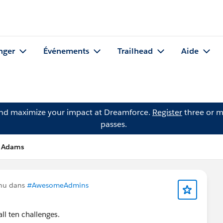
nger
Événements
Trailhead
Aide
and maximize your impact at Dreamforce.
Register
three or m
passes.
n Adams
enu dans
#AwesomeAdmins
all ten challenges.