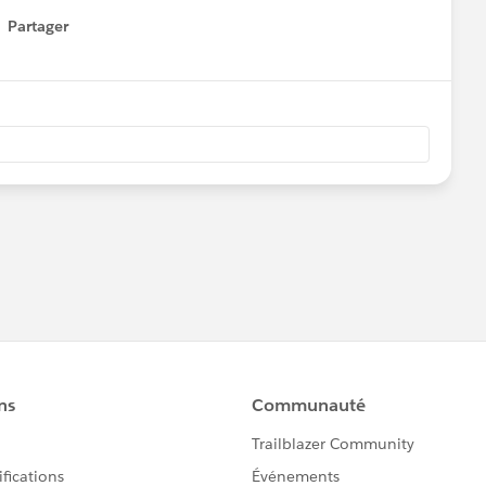
Partager
how menu