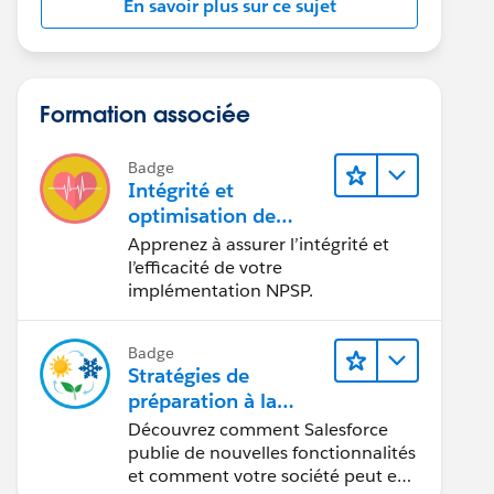
En savoir plus sur ce sujet
Formation associée
Badge
Intégrité et
optimisation de
Nonprofit Success Pa
Apprenez à assurer l’intégrité et
ck
l’efficacité de votre
implémentation NPSP.
Badge
Stratégies de
préparation à la
publication des
Découvrez comment Salesforce
versions de
publie de nouvelles fonctionnalités
Salesforce
et comment votre société peut en