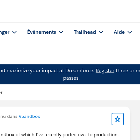
nger
Événements
Trailhead
Aide
and maximize your impact at Dreamforce.
Register
three or m
passes.
r
enu dans
#Sandbox
Sandbox of which I've recently ported over to production.