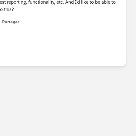
st reporting, functionality, etc. And I'd like to be able to
do this?
Partager
how menu