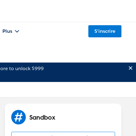
Plus
S'inscrire
ore to unlock $999
Sandbox