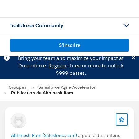
Trailblazer Community
S'inscrire
Bring your team and maximize your impact at
Dreamforce.
Register
three or more to unlock
$999 passes.
Groupes
Salesforce Agile Accelerator
Publication de Abhinesh Ram
Abhinesh Ram (Salesforce.com)
a publié du contenu