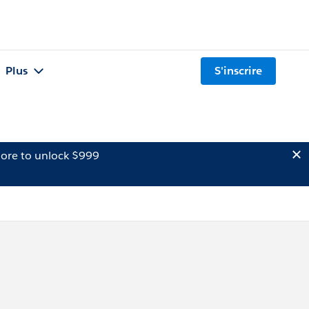
Plus
S'inscrire
ore to unlock $999