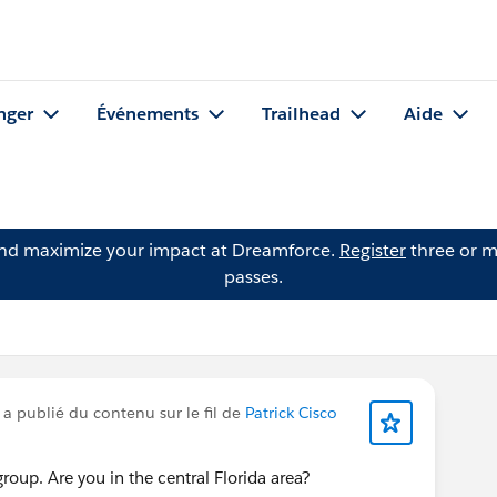
nger
Événements
Trailhead
Aide
and maximize your impact at Dreamforce.
Register
three or m
passes.
a publié du contenu sur le fil de
Patrick Cisco
roup. Are you in the central Florida area?