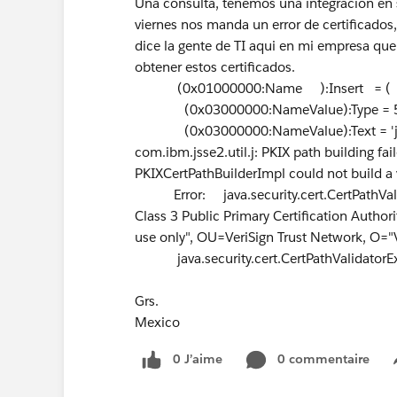
Una consulta, tenemos una integración en 
viernes nos manda un error de certificados
dice la gente de TI aqui en mi empresa que
obtener estos certificados.
(0x01000000:Name ):Insert = (
(0x03000000:NameValue):Type = 5 
(0x03000000:NameValue):Text = 'java
com.ibm.jsse2.util.j: PKIX path building fai
PKIXCertPathBuilderImpl could not build a va
Error: java.security.cert.CertPathValida
Class 3 Public Primary Certification Authori
use only", OU=VeriSign Trust Network, O="Ver
java.security.cert.CertPathValidatorExce
Grs.
Mexico
0 J’aime
0 commentaire