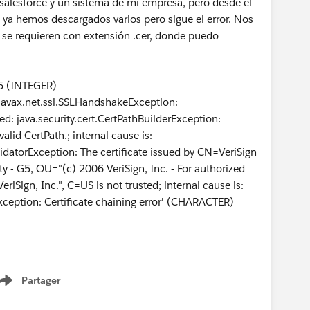
salesforce y un sistema de mi empresa, pero desde el
, ya hemos descargados varios pero sigue el error. Nos
 se requieren con extensión .cer, donde puedo
(INTEGER)
x.net.ssl.SSLHandshakeException:
led: java.security.cert.CertPathBuilderException:
lid CertPath.; internal cause is:
torException: The certificate issued by CN=VeriSign
ty - G5, OU="(c) 2006 VeriSign, Inc. - For authorized
iSign, Inc.", C=US is not trusted; internal cause is:
ption: Certificate chaining error' (CHARACTER)
Partager
Show menu