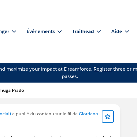
nger
Événements
Trailhead
Aide
and maximize your impact at Dreamforce.
Register
three or m
passes.
echuga Prado
ncial)
a publié du contenu sur le fil de
Giordano