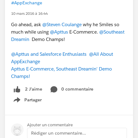
#AppExchange
10 mars 2016 à 16:44
Go ahead, ask
@Steven Coulange
why he Smiles so
much while using
@Apttus
E-Commerce.
@Southeast
Dreamin
Demo Champs!
@Apttus and Salesforce Enthusiasts
@All About
AppExchange
Apttus E-Commerce, Southeast Dreamin' Demo
Champs!
0 commentaire
2 J’aime
Partager
Show menu
Ajouter un commentaire
Rédiger un commentaire...