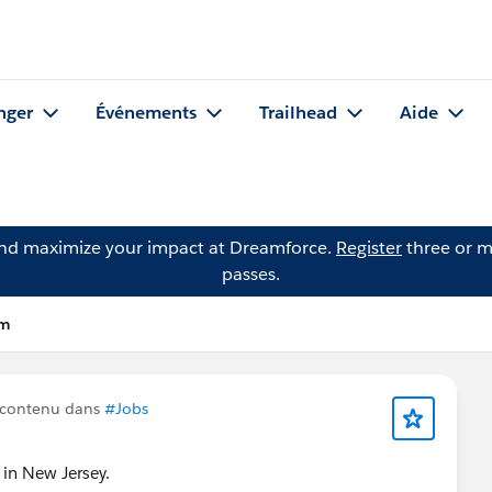
nger
Événements
Trailhead
Aide
and maximize your impact at Dreamforce.
Register
three or m
passes.
am
 contenu dans
#Jobs
 in New Jersey.