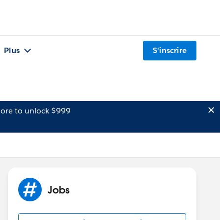
Plus
S'inscrire
ore to unlock $999
Jobs