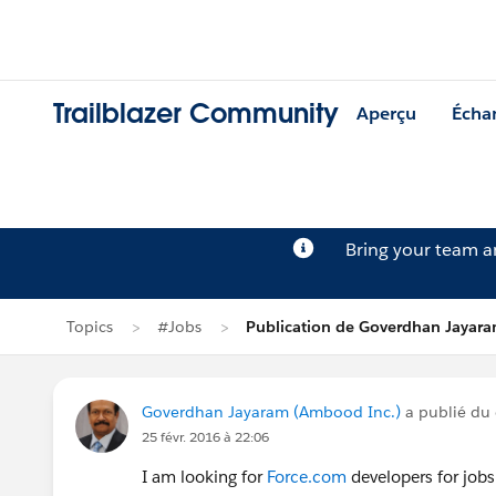
Trailblazer Community
Aperçu
Écha
Bring your team 
Topics
#Jobs
Publication de Goverdhan Jayar
Goverdhan Jayaram (Ambood Inc.)
a publié du
25 févr. 2016 à 22:06
I am looking for
Force.com
developers for jobs