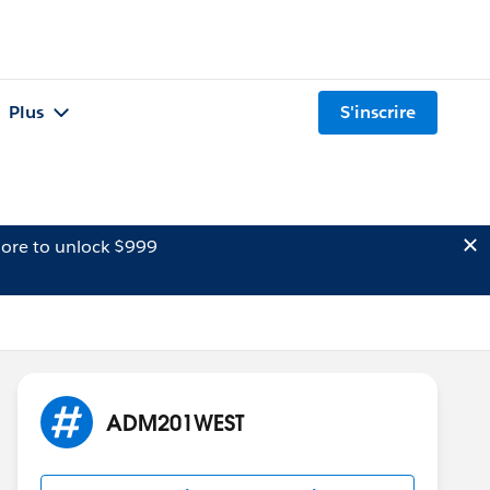
Plus
S'inscrire
ore to unlock $999
ADM201WEST