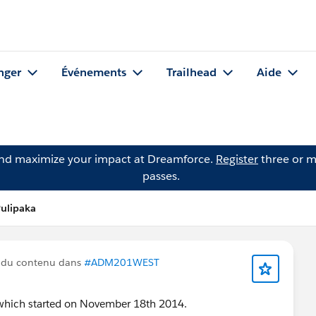
nger
Événements
Trailhead
Aide
and maximize your impact at Dreamforce.
Register
three or m
passes.
Pulipaka
 du contenu dans
#ADM201WEST
which started on November 18th 2014.