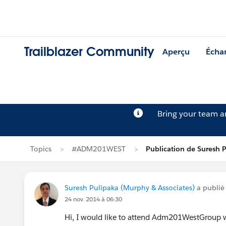
Trailblazer Community
Aperçu
Écha
Bring your team 
Topics
#ADM201WEST
Publication de Suresh 
Suresh Pulipaka (Murphy & Associates)
a publié
24 nov. 2014 à 06:30
Hi, I would like to attend Adm201WestGroup 