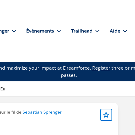
nger
Événements
Trailhead
Aide
and maximize your impact at Dreamforce.
Register
three or m
passes.
 Eul
ur le fil de
Sebastian Sprenger