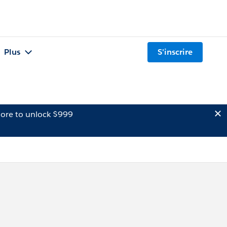
Plus
S'inscrire
ore to unlock $999