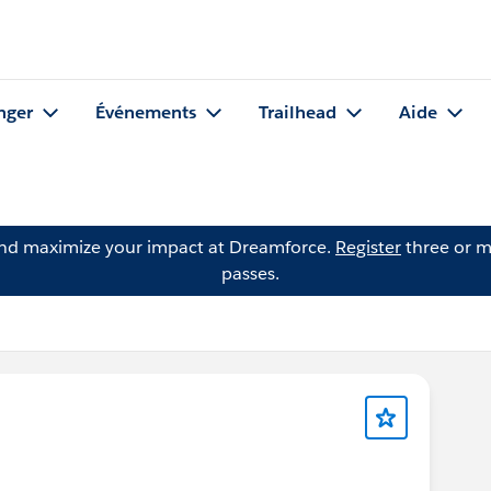
nger
Événements
Trailhead
Aide
and maximize your impact at Dreamforce.
Register
three or m
passes.