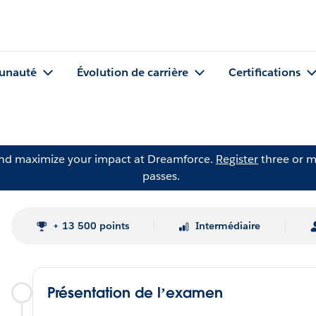
nauté
Évolution de carrière
Certifications
and maximize your impact at Dreamforce.
Register
three or m
passes.
+ 13 500 points
Intermédiaire
Présentation de l’examen