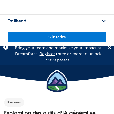
Trailhead
S'inscrire
Bring your team and maximize your impact at
Dreamforce.
Register
three or more to unlock
$999 passes.
Parcours
Exploration des outils d’IA générative