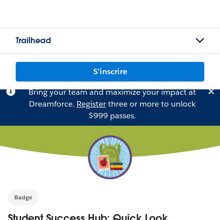
Trailhead
S'inscrire
Bring your team and maximize your impact at
Dreamforce.
Register
three or more to unlock
$999 passes.
Badge
Student Success Hub: Quick Look