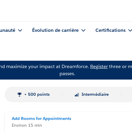
nauté
Évolution de carrière
Certifications
and maximize your impact at Dreamforce.
Register
three or m
passes.
+ 500 points
Intermédiaire
Add Rooms for Appointments
Environ 15 min