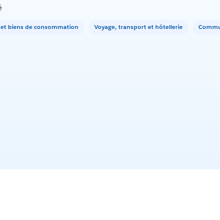
é
l et biens de consommation
Voyage, transport et hôtellerie
Commun