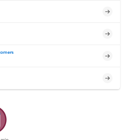
Incomplet
Incomplet
stomers
Incomplet
Incomplet
 min