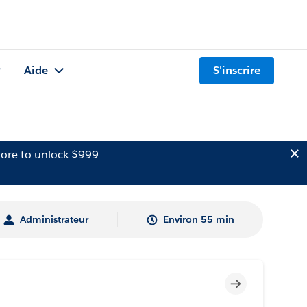
Aide
S'inscrire
ore to unlock $999
Administrateur
Environ 55 min
Incomplet