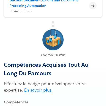
Discover Document Actions and Document
Incomp
Processing Automation
Environ 5 min
Environ 10 min
Compétences Acquises Tout Au
Long Du Parcours
Effectuez le badge pour développer votre
expertise.
En savoir plus
Compétences