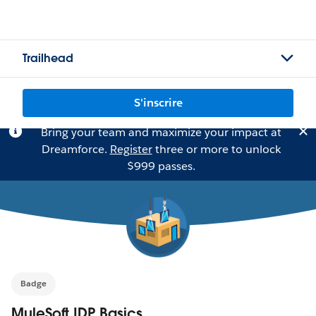
Trailhead
S'inscrire
Bring your team and maximize your impact at
Dreamforce.
Register
three or more to unlock
$999 passes.
Badge
MuleSoft IDP Basics