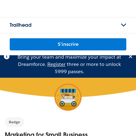
Trailhead
S'inscrire
Bring your team and maximize your impact at
Dreamforce.
Register
three or more to unlock
$999 passes.
Badge
Marketing for Small Business