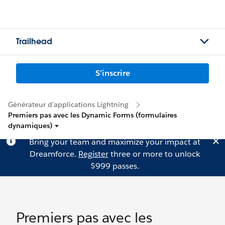
Trailhead
S'inscrire
Générateur d'applications Lightning
Premiers pas avec les Dynamic Forms (formulaires
dynamiques)
Bring your team and maximize your impact at
Dreamforce.
Register
three or more to unlock
$999 passes.
Premiers pas avec les