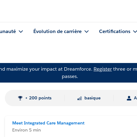
nauté
Évolution de carrière
Certifications
and maximize your impact at Dreamforce.
Register
three or m
passes.
+ 200 points
basique
A
Meet Integrated Care Management
Environ 5 min