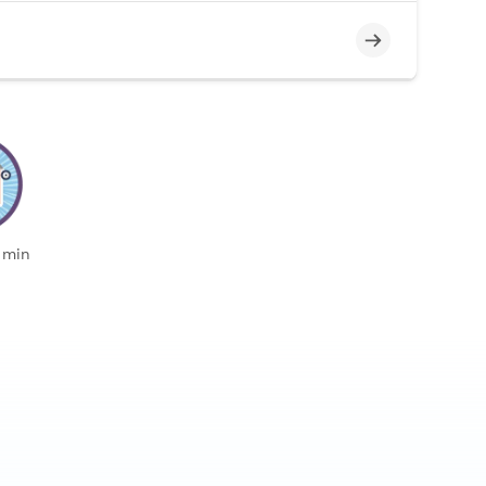
Incomplet
 min