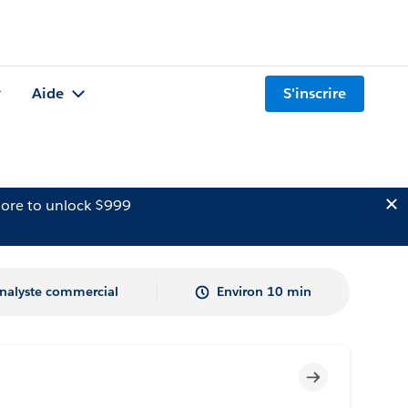
Aide
S'inscrire
ore to unlock $999
nalyste commercial
Environ 10 min
Incomplet