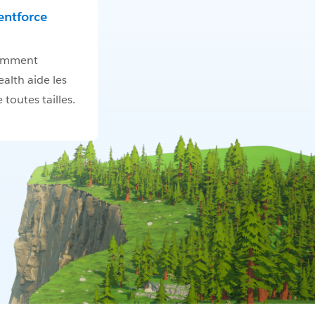
entforce
omment
alth aide les
 toutes tailles.