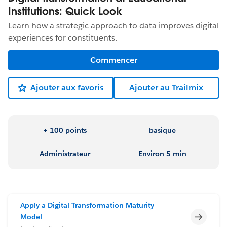
Institutions: Quick Look
Learn how a strategic approach to data improves digital
experiences for constituents.
Commencer
Ajouter aux favoris
Ajouter au Trailmix
+ 100 points
basique
Administrateur
Environ 5 min
Apply a Digital Transformation Maturity
Incomp
Model