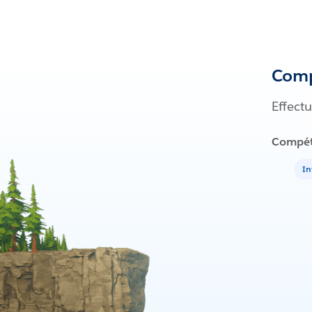
Comp
Effect
Compét
In