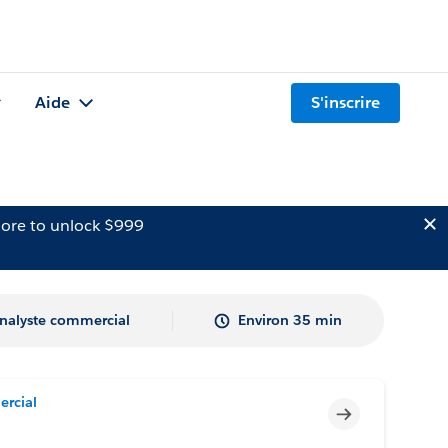
Aide
S'inscrire
ore to unlock $999
nalyste commercial
Environ 35 min
ercial
Incomplet