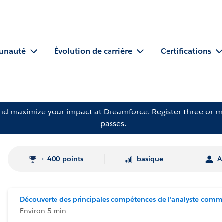
nauté
Évolution de carrière
Certifications
and maximize your impact at Dreamforce.
Register
three or m
passes.
+ 400 points
basique
A
Découverte des principales compétences de l’analyste comm
Environ 5 min