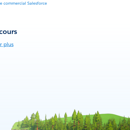
te commercial Salesforce
cours
r plus