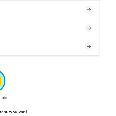
Incomplet
Incomplet
Incomplet
 min
rcours suivant