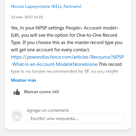
Nicole Lapeyrolerie (KELL Partners)
13 ene. 2017 14:01
Yes, in your NPSP settings People> Account model>
Edit, you will see the option for One-to-One Record
Type. If you choose this as the master record type you
will get one account for every contact.
https://powerofus.force.com/articles/Resource/NPSP
-What-is-an-Account-Model#
!
#onetoone
This record
type is no longer recommended by SF, so you might
want to read through this information to make sure
Mostrar más
this is the account model you wish to use.
Marcar como útil
Agregar un comentario
Escribir una respuesta...