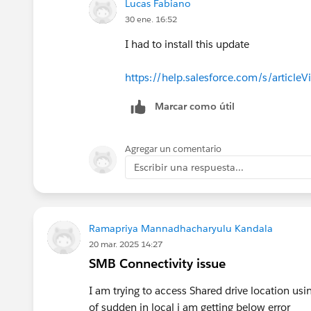
Lucas Fabiano
	at org.junit.internal.bui
30 ene. 16:52
	at org.junit.internal.bui
I had to install this update
	at org.junit.runners.mode
	at org.junit.internal.bui
https://help.salesforce.com/s/artic
	at org.junit.runners.mode
	at org.junit.internal.req
Marcar como útil
	at org.junit.internal.req
	at org.apache.maven.suref
	at org.apache.maven.suref
Agregar un comentario
	at org.apache.maven.suref
Escribir una respuesta...
	at org.apache.maven.suref
	at org.apache.maven.suref
	at org.apache.maven.suref
Ramapriya Mannadhacharyulu Kandala
	at org.apache.maven.suref
20 mar. 2025 14:27
	at org.apache.maven.suref
SMB Connectivity issue
With this pom.xml:
I am trying to access Shared drive location us
of sudden in local i am getting below error