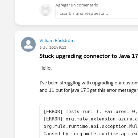
Agregar un comentario
Escribir una respuesta...
Villiam Rådström
5 dic. 2024 9:13
Stuck upgrading connector to Java 1
Hello,
I've been struggling with upgrading our custom
and 11 but for java 17 I get this error messag
[ERROR] Tests run: 1, Failures: 0,
[ERROR] org.mule.extension.azure.a
org.mule.runtime.api.exception.Mul
Caused by: org.mule.runtime.api.ex