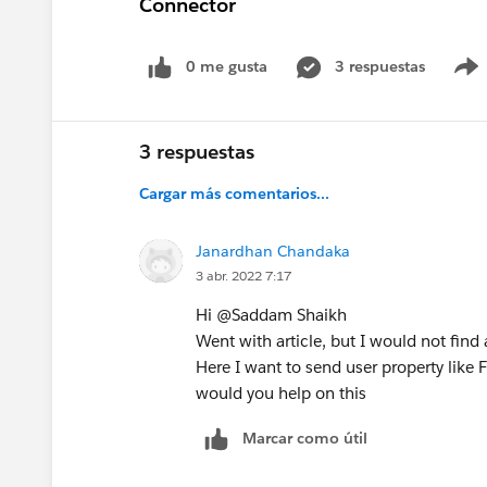
Connector
0 me gusta
3 respuestas
3 respuestas
Cargar más comentarios...
Janardhan Chandaka
3 abr. 2022 7:17
Hi @Saddam Shaikh​
Went with article, but I would not fin
Here I want to send user property like
would you help on this
Marcar como útil