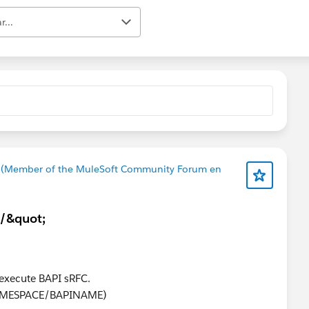
r...
 (Member of the MuleSoft Community Forum en
;/&quot;
 execute BAPI sRFC.
 /NAMESPACE/BAPINAME)