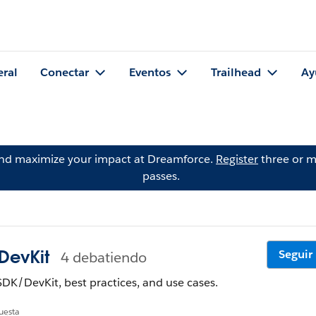
eral
Conectar
Eventos
Trailhead
Ay
and maximize your impact at Dreamforce.
Register
three or m
passes.
DevKit
Seguir
4 debatiendo
K/DevKit, best practices, and use cases.
uesta