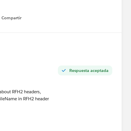
Compartir
Show menu
Respuesta aceptada
d about RFH2 headers,
 FileName in RFH2 header