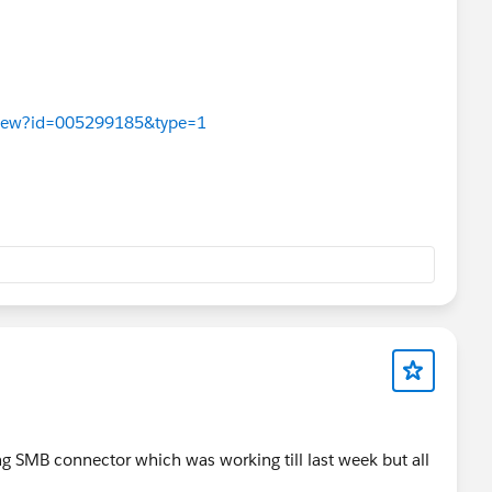
lders.AnnotatedBuilder.buildRunner(AnnotatedBuilde
lders.AnnotatedBuilder.runnerForClass(AnnotatedBui
l.RunnerBuilder.safeRunnerForClass(RunnerBuilder.j
lders.AllDefaultPossibilitiesBuilder.runnerForClas
leView?id=005299185&type=1
l.RunnerBuilder.safeRunnerForClass(RunnerBuilder.j
uests.ClassRequest.createRunner(ClassRequest.java:
uests.MemoizingRequest.getRunner(MemoizingRequest.
ire.junit4.JUnit4Provider.execute(JUnit4Provider.j
ire.junit4.JUnit4Provider.executeWithRerun(JUnit4P
ire.junit4.JUnit4Provider.executeTestSet(JUnit4Pro
ire.junit4.JUnit4Provider.invoke(JUnit4Provider.ja
ire.booter.ForkedBooter.runSuitesInProcess(ForkedB
ire.booter.ForkedBooter.execute(ForkedBooter.java:
ire.booter.ForkedBooter.run(ForkedBooter.java:507)
ire.booter.ForkedBooter.main(ForkedBooter.java:495
ing SMB connector which was working till last week but all