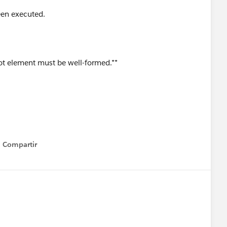
een executed.
t element must be well-formed.**
Compartir
Show menu