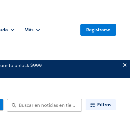
uda
Más
Registrarse
ore to unlock $999
Filtros