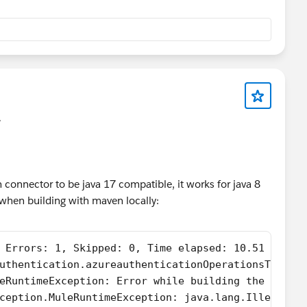
7
 connector to be java 17 compatible, it works for java 8
e when building with maven locally:
 Errors: 1, Skipped: 0, Time elapsed: 10.51 s <<<
uthentication.azureauthenticationOperationsTestCa
eRuntimeException: Error while building the 'Arti
ception.MuleRuntimeException: java.lang.IllegalCa