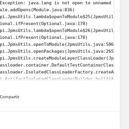
Exception: java.lang is not open to unnamed modul
dule.addOpens(Module.java:836)
api.JpmsUtils.lambda$openToModule$25(JpmsUtils.jav
tional.ifPresent(Optional.java:178)
api.JpmsUtils.lambda$openToModule$26(JpmsUtils.jav
tional.ifPresent(Optional.java:178)
api.JpmsUtils.openToModule(JpmsUtils.java:506)
api.JpmsUtils.openPackages(JpmsUtils.java:265)
api.JpmsUtils.createModuleLayerClassLoader(JpmsUti
lassloader.container.DefaultTestContainerClassLoad
lassloader.IsolatedClassLoaderFactory.createArtifa
pi.ArtifactIsolatedClassLoaderBuilder.build(Artifa
rtifactClassLoaderRunner.createClassLoaderTestRunn
rtifactClassLoaderRunner.<init>(ArtifactClassLoade
Compartir
.reflect.NativeConstructorAccessorImpl.newInstance
how menu
.reflect.NativeConstructorAccessorImpl.newInstance
.reflect.DelegatingConstructorAccessorImpl.newInst
flect.Constructor.newInstanceWithCaller(Constructo
flect.Constructor.newInstance(Constructor.java:480