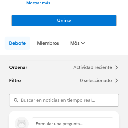
user@trailblazercgl.com
Mostrar más
Register for Meetings/Events here:
https://trailblazercommunitygroups.com/s
alesforce-user-group-cork-ireland
Unirse
Debate
Miembros
Más
Ordenar
Actividad reciente
Filtro
0 seleccionado
Formular una pregunta...