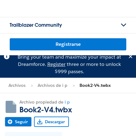
Trailblazer Community
Registrarse
Bring your team and maximize your impact at
Dreamforce.
Register
three or more to unlock
$999 passes.
Archivos
Archivos de i p
Book2-V4.twbx
Archivo propiedad de
i p
Book2-V4.twbx
Seguir
Descargar