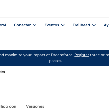
eral
Conectar
Eventos
Trailhead
Ay
and maximize your impact at Dreamforce.
Register
three or m
passes.
lsx
tido con
Versiones