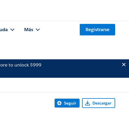
uda
Más
Registrarse
ore to unlock $999
Seguir
Descargar