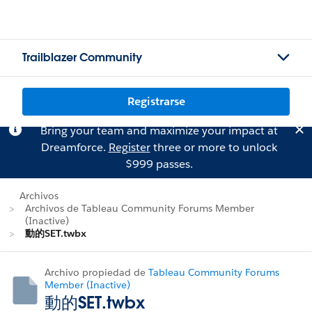
Trailblazer Community
Registrarse
Bring your team and maximize your impact at
Dreamforce.
Register
three or more to unlock
$999 passes.
Archivos
Archivos de Tableau Community Forums Member
(Inactive)
動的SET.twbx
Archivo propiedad de
Tableau Community Forums
Member (Inactive)
動的SET.twbx