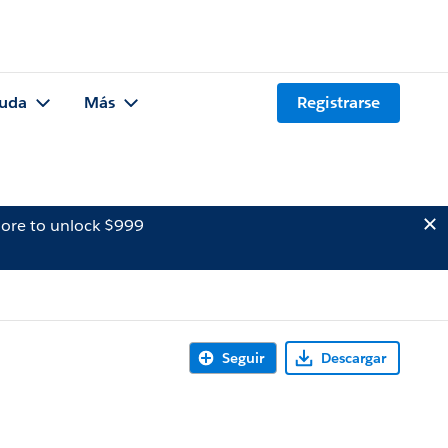
uda
Más
Registrarse
ore to unlock $999
Seguir
Descargar