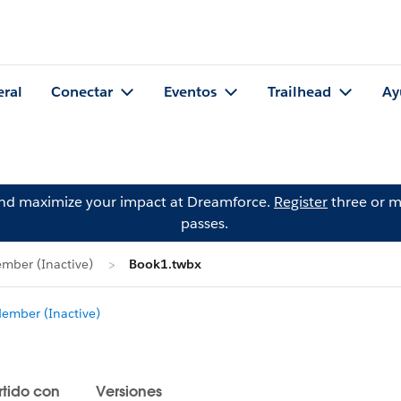
eral
Conectar
Eventos
Trailhead
Ay
and maximize your impact at Dreamforce.
Register
three or m
passes.
mber (Inactive)
Book1.twbx
mber (Inactive)
tido con
Versiones