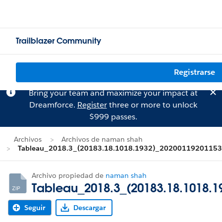
Trailblazer Community
Registrarse
Bring your team and maximize your impact at
Dreamforce.
Register
three or more to unlock
$999 passes.
Archivos
Archivos de naman shah
Tableau_2018.3_(20183.18.1018.1932)_20200119201153.
Archivo propiedad de
naman shah
Tableau_2018.3_(20183.18.1018.1
Seguir
Descargar