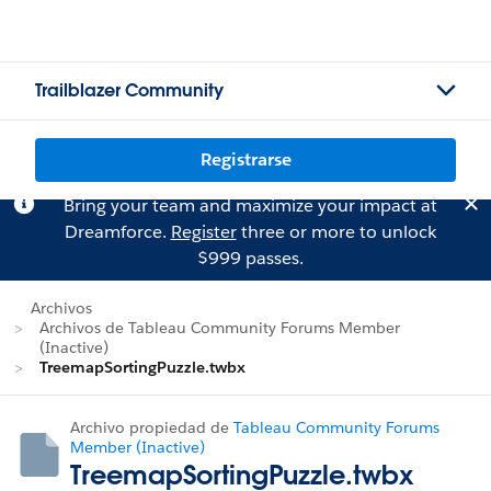
Trailblazer Community
Registrarse
Bring your team and maximize your impact at
Dreamforce.
Register
three or more to unlock
$999 passes.
Archivos
Archivos de Tableau Community Forums Member
(Inactive)
TreemapSortingPuzzle.twbx
Archivo propiedad de
Tableau Community Forums
Member (Inactive)
TreemapSortingPuzzle.twbx