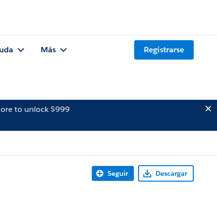
uda
Más
Registrarse
ore to unlock $999
Seguir
Descargar