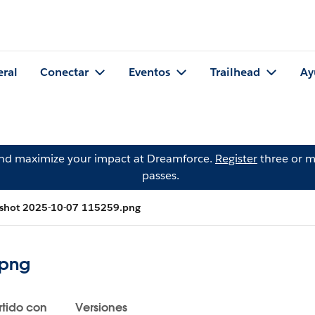
eral
Conectar
Eventos
Trailhead
Ay
and maximize your impact at Dreamforce.
Register
three or m
passes.
nshot 2025-10-07 115259.png
.png
tido con
Versiones