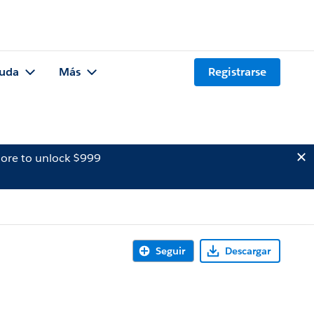
uda
Más
Registrarse
ore to unlock $999
Seguir
Descargar