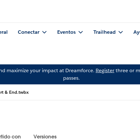
eral
Conectar
Eventos
Trailhead
Ay
and maximize your impact at Dreamforce.
Register
three or m
passes.
rt & End.twbx
tido con
Versiones