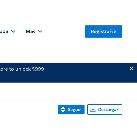
uda
Más
Registrarse
ore to unlock $999
Seguir
Descargar