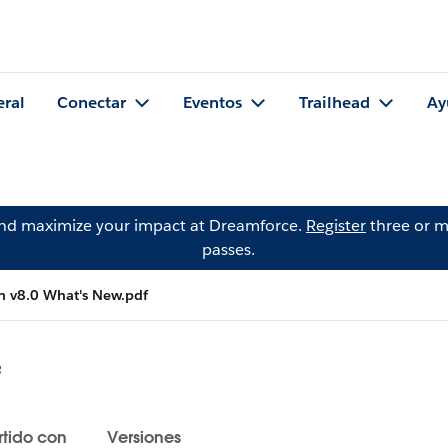
eral
Conectar
Eventos
Trailhead
Ay
and maximize your impact at Dreamforce.
Register
three or m
passes.
 v8.0 What's New.pdf
f
tido con
Versiones