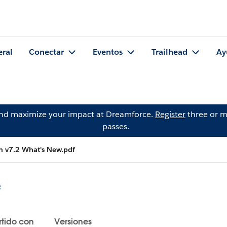
eral
Conectar
Eventos
Trailhead
Ay
and maximize your impact at Dreamforce.
Register
three or m
passes.
 v7.2 What's New.pdf
f
tido con
Versiones