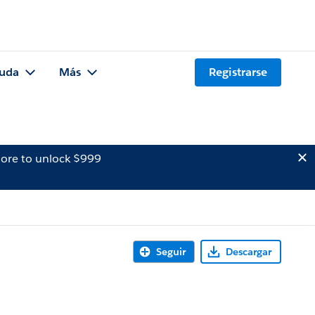
uda
Más
Registrarse
ore to unlock $999
Seguir
Descargar