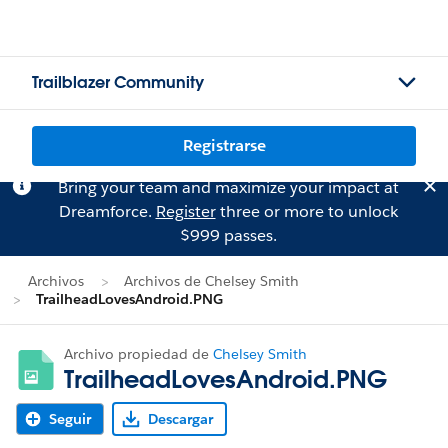
Trailblazer Community
Registrarse
Bring your team and maximize your impact at
Dreamforce.
Register
three or more to unlock
$999 passes.
Archivos
Archivos de Chelsey Smith
TrailheadLovesAndroid.PNG
Archivo propiedad de
Chelsey Smith
TrailheadLovesAndroid.PNG
Seguir
Descargar