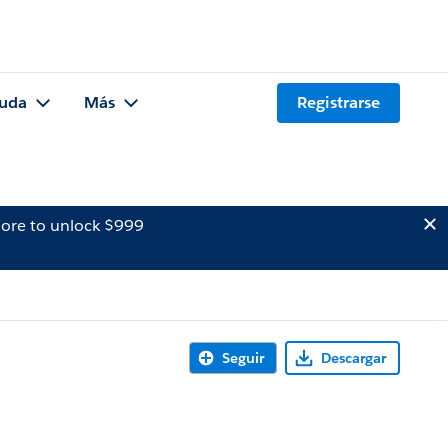
uda
Más
Registrarse
ore to unlock $999
Seguir
Descargar