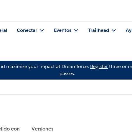
eral
Conectar
Eventos
Trailhead
Ay
and maximize your impact at Dreamforce.
Register
three or m
passes.
tido con
Versiones