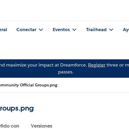
eral
Conectar
Eventos
Trailhead
Ay
and maximize your impact at Dreamforce.
Register
three or m
passes.
ommunity Official Groups.png
Groups.png
tido con
Versiones