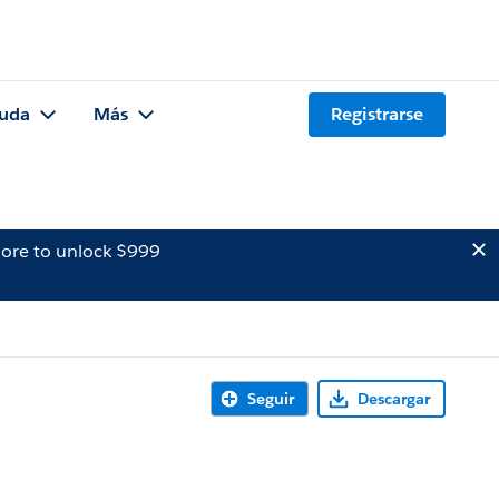
uda
Más
Registrarse
ore to unlock $999
Seguir
Descargar